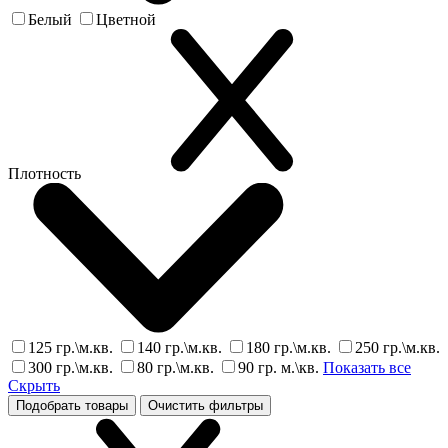
Белый
Цветной
Плотность
125 гр.\м.кв.
140 гр.\м.кв.
180 гр.\м.кв.
250 гр.\м.кв.
300 гр.\м.кв.
80 гр.\м.кв.
90 гр. м.\кв.
Показать все
Скрыть
Подобрать товары
Очистить фильтры