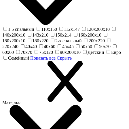
1.5 спальный
110х150
112х147
120х200х10
140х200х10
143х210
150х214
160х200х10
180х200х10
180х220
2-х спальный
200х220
220х240
40х40
40х60
45х45
50х50
50х70
60х60
70х70
75х120
90х200х10
Детский
Евро
Семейный
Показать все
Скрыть
Материал