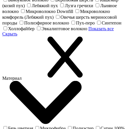
(козий пух)
Лебяжий пух
Лузга гречихи
Льняное
волокно
Микроволокно Downfill
Микроволокно
комфорель (Лебяжий пух)
Овечья шерсть мериносовой
породы
Полиэфирное волокно
Пух-перо
Синтепон
Холлофайбер
Эвкалиптовое волокно
Показать все
Скрыть
Материал
Бязь цветная
Микрофибра
Полиэстер
Сатин 100%