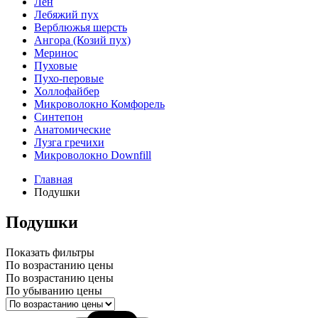
Лён
Лебяжий пух
Верблюжья шерсть
Ангора (Козий пух)
Меринос
Пуховые
Пухо-перовые
Холлофайбер
Микроволокно Комфорель
Синтепон
Анатомические
Лузга гречихи
Микроволокно Downfill
Главная
Подушки
Подушки
Показать фильтры
По возрастанию цены
По возрастанию цены
По убыванию цены