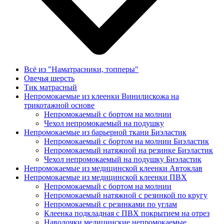
Всё из "Наматрасники, топперы"
Овечья шерсть
Тик матрасный
Непромокаемые из клеенки Винилискожа на
трикотажной основе
Непромокаемый с бортом на молнии
Чехол непромокаемый на подушку
Непромокаемые из барьерной ткани Биэластик
Непромокаемый с бортом на молнии Биэластик
Непромокаемый натяжной на резинке Биэластик
Чехол непромокаемый на подушку Биэластик
Непромокаемые из медицинской клеенки Автоклав
Непромокаемые из медицинской клеенки ПВХ
Непромокаемый с бортом на молнии
Непромокаемый натяжной с резинкой по кругу
Непромокаемый с резинками по углам
Клеенка подкладная с ПВХ покрытием на отрез
Наволочки медицинские непромокаемые