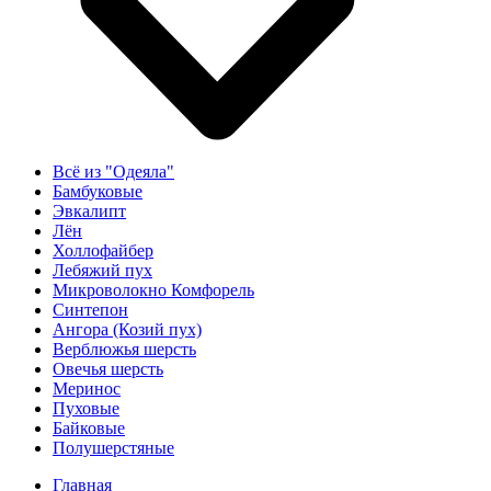
Всё из "Одеяла"
Бамбуковые
Эвкалипт
Лён
Холлофайбер
Лебяжий пух
Микроволокно Комфорель
Синтепон
Ангора (Козий пух)
Верблюжья шерсть
Овечья шерсть
Меринос
Пуховые
Байковые
Полушерстяные
Главная