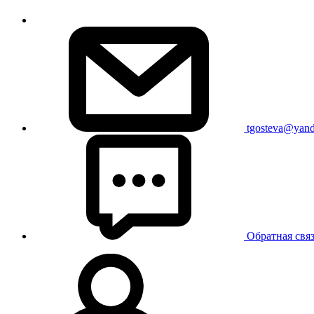
tgosteva@yand
Обратная свя