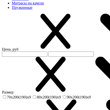
Матрасы на качели
Пружинные
Цена, руб
Размер
70х200(190)х9
80х200(190)х9
90х200(190)х9