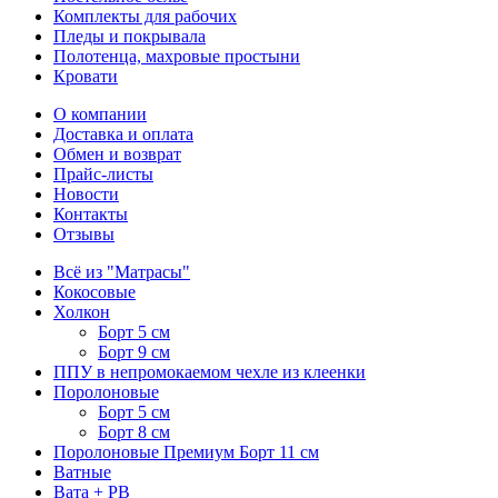
Комплекты для рабочих
Пледы и покрывала
Полотенца, махровые простыни
Кровати
О компании
Доставка и оплата
Обмен и возврат
Прайс-листы
Новости
Контакты
Отзывы
Всё из "Матрасы"
Кокосовые
Холкон
Борт 5 см
Борт 9 см
ППУ в непромокаемом чехле из клеенки
Поролоновые
Борт 5 см
Борт 8 см
Поролоновые Премиум Борт 11 см
Ватные
Вата + РВ