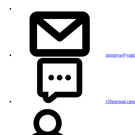
tgosteva@yand
Обратная свя