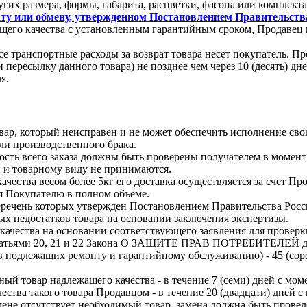
угих размера, формы, габарита, расцветки, фасона или комплект
ту или обмену, утвержденном Постановлением Правительства 
ащего качества с установленным гарантийным сроком, Продавец в
все транспортные расходы за возврат товара несет покупатель.
и пересылку данного товара) не позднее чем через 10 (десять) д
я.
вар, который неисправен и не может обеспечить исполнение св
ли производственного брака.
ость всего заказа должны быть проверены получателем в момент 
и и товарному виду не принимаются.
чества весом более 5кг его доставка осуществляется за счет Пр
я Покупателю в полном объеме.
речень которых утвержден Постановлением Правительства Росси
 недостатков товара на основании заключения экспертизы.
ачества на основании соответствующего заявления для проверки
 статьями 20, 21 и 22 Закона О ЗАЩИТЕ ПРАВ ПОТРЕБИТЕЛЕЙ дл
в подлежащих ремонту и гарантийному обслуживанию) - 45 (сорок
ый товар надлежащего качества - в течение 7 (семи) дней с моме
тва такого товара Продавцом - в течение 20 (двадцати) дней с 
не отсутствует необходимый товар, замена должна быть проведен