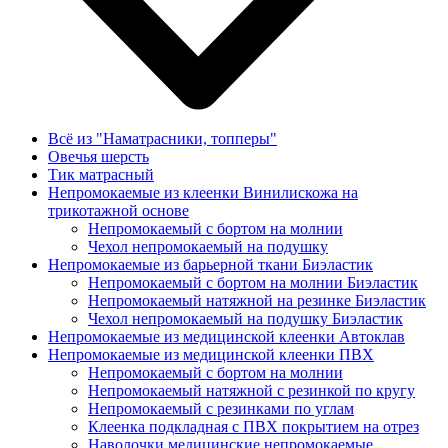
Всё из "Наматрасники, топперы"
Овечья шерсть
Тик матрасный
Непромокаемые из клеенки Винилискожа на
трикотажной основе
Непромокаемый с бортом на молнии
Чехол непромокаемый на подушку
Непромокаемые из барьерной ткани Биэластик
Непромокаемый с бортом на молнии Биэластик
Непромокаемый натяжной на резинке Биэластик
Чехол непромокаемый на подушку Биэластик
Непромокаемые из медицинской клеенки Автоклав
Непромокаемые из медицинской клеенки ПВХ
Непромокаемый с бортом на молнии
Непромокаемый натяжной с резинкой по кругу
Непромокаемый с резинками по углам
Клеенка подкладная с ПВХ покрытием на отрез
Наволочки медицинские непромокаемые