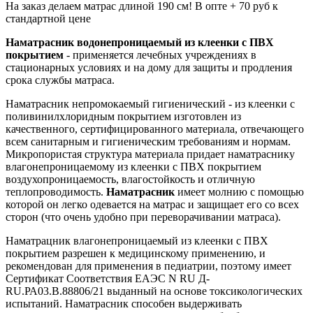
На заказ делаем матрас длиной 190 см! В опте + 70 руб к
стандартной цене
Наматрасник водонепроницаемый из клеенки с ПВХ
покрытием
- применяется лечебных учреждениях в
стационарных условиях и на дому для защиты и продления
срока службы матраса.
Наматрасник непромокаемый гигиенический - из клеенки с
поливинилхлоридным покрытием изготовлен из
качественного, сертифицированного материала, отвечающего
всем санитарным и гигиеническим требованиям и нормам.
Микропористая структура материала придает наматраснику
влагонепроницаемому из клеенки с ПВХ покрытием
воздухопроницаемость, влагостойкость и отличную
теплопроводимость.
Наматрасник
имеет молнию с помощью
которой он легко одевается на матрас и защищает его со всех
сторон (что очень удобно при переворачивании матраса).
Наматрацник влагонепроницаемый из клеенки с ПВХ
покрытием разрешен к медицинскому применению, и
рекомендован для применения в педиатрии, поэтому имеет
Сертификат Соответствия ЕАЭС N RU Д-
RU.РА03.В.88806/21 выданный на основе токсикологических
испытаний. Наматрасник способен выдерживать