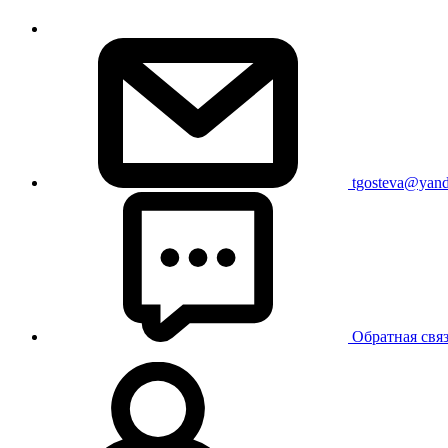
tgosteva@yand
Обратная свя