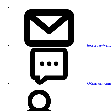
tgosteva@yand
Обратная свя