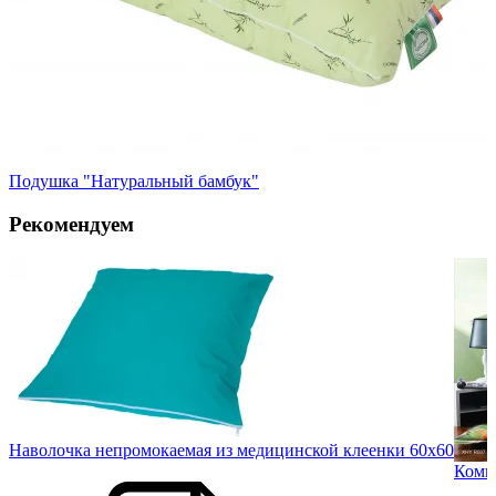
Подушка "Натуральный бамбук"
Рекомендуем
Наволочка непромокаемая из медицинской клеенки 60х60
кв
Компл