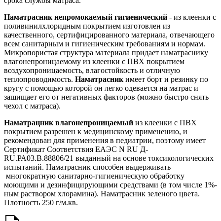
срока службы матраса.
Наматрасник непромокаемый гигиенический
- из клеенки с
поливинилхлоридным покрытием изготовлен из
качественного, сертифицированного материала, отвечающего
всем санитарным и гигиеническим требованиям и нормам.
Микропористая структура материала придает наматраснику
влагонепроницаемому из клеенки с ПВХ покрытием
воздухопроницаемость, влагостойкость и отличную
теплопроводимость.
Наматрасник
имеет борт и резинку по
кругу с помощью которой он легко одевается на матрас и
защищает его от негативных факторов (можно быстро снять
чехол с матраса).
Наматрацник влагонепроницаемый
из клеенки с ПВХ
покрытием разрешен к медицинскому применению, и
рекомендован для применения в педиатрии, поэтому имеет
Сертификат Соответствия ЕАЭС N RU Д-
RU.РА03.В.88806/21 выданный на основе токсикологических
испытаний. Наматрасник способен выдерживать
многократную санитарно-гигиеническую обработку
моющими и дезинфицирующими средствами (в том числе 1%-
ным раствором хлорамина). Наматрасник зеленого цвета.
Плотность 250 г/м.кв.