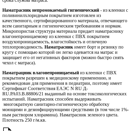
срока службы матраса.
Наматрасник непромокаемый гигиенический
- из клеенки с
поливинилхлоридным покрытием изготовлен из
качественного, сертифицированного материала, отвечающего
всем санитарным и гигиеническим требованиям и нормам.
Микропористая структура материала придает наматраснику
влагонепроницаемому из клеенки с ПВХ покрытием
воздухопроницаемость, влагостойкость и отличную
теплопроводимость.
Наматрасник
имеет борт и резинку по
кругу с помощью которой он легко одевается на матрас и
защищает его от негативных факторов (можно быстро снять
чехол с матраса).
Наматрацник влагонепроницаемый
из клеенки с ПВХ
покрытием разрешен к медицинскому применению, и
рекомендован для применения в педиатрии, поэтому имеет
Сертификат Соответствия ЕАЭС N RU Д-
RU.РА03.В.88806/21 выданный на основе токсикологических
испытаний. Наматрасник способен выдерживать
многократную санитарно-гигиеническую обработку
моющими и дезинфицирующими средствами (в том числе 1%-
ным раствором хлорамина). Наматрасник зеленого цвета.
Плотность 250 г/м.кв.