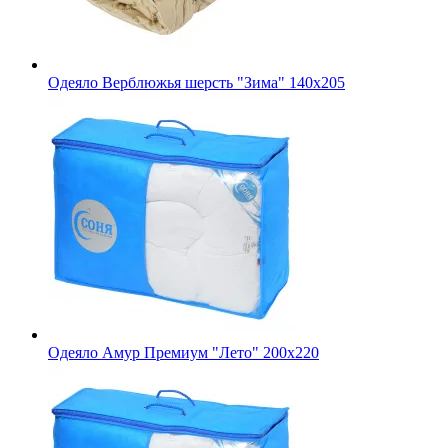
Одеяло Верблюжья шерсть "Зима" 140х205
Одеяло Амур Премиум "Лето" 200х220