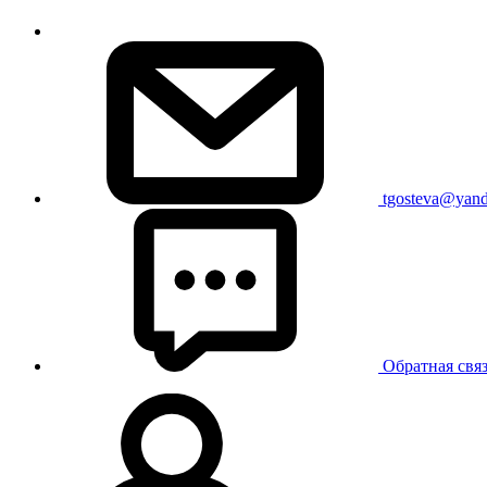
tgosteva@yand
Обратная свя