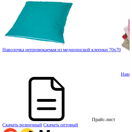
Наволочка непромокаемая из медицинской клеенки 70х70
в.
Навол
Прайс-лист
Скачать розничный
Скачать оптовый