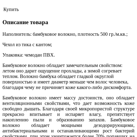
Купить
Описание товара
Наполнитель: бамбуковое волокно, плотность 500 гр./м.кв.;
Чехол из тика с кантом;
Упаковка: чемодан ПВХ.
Бамбуковое волокно обладает замечательным свойством:
летом оно дарит ощущение прохлады, а зимой согревает
теплом. Волокно бамбука обладает гладкой округлой
поверхностью и имеет диаметр меньше чем волос человека,
благодаря чему не причиняет коже какого-либо дискомфорта.
Бамбуковое волокно имеет массу достоинств, оно обладает
вентиляционными свойствами, что дает возможность коже
свободно дышать. Благодаря своей микропористой структуре
прекрасно впитывает и испаряет влагу, препятствует
накоплению пыли и образованию запахов. Бамбуковое
волокно обладает мощными дезодорирующими,
антибактериальными и останавливающими рост бактерий
свойствами, при этом уничтожается более 70% попавших на