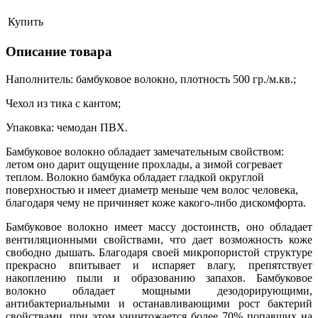
Купить
Описание товара
Наполнитель: бамбуковое волокно, плотность 500 гр./м.кв.;
Чехол из тика с кантом;
Упаковка: чемодан ПВХ.
Бамбуковое волокно обладает замечательным свойством:
летом оно дарит ощущение прохлады, а зимой согревает
теплом. Волокно бамбука обладает гладкой округлой
поверхностью и имеет диаметр меньше чем волос человека,
благодаря чему не причиняет коже какого-либо дискомфорта.
Бамбуковое волокно имеет массу достоинств, оно обладает
вентиляционными свойствами, что дает возможность коже
свободно дышать. Благодаря своей микропористой структуре
прекрасно впитывает и испаряет влагу, препятствует
накоплению пыли и образованию запахов. Бамбуковое
волокно обладает мощными дезодорирующими,
антибактериальными и останавливающими рост бактерий
свойствами, при этом уничтожается более 70% попавших на