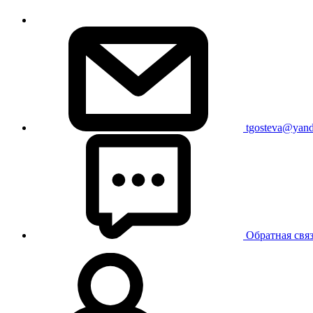
tgosteva@yand
Обратная свя