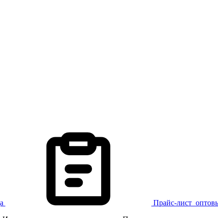
а
Прайс-лист
оптов