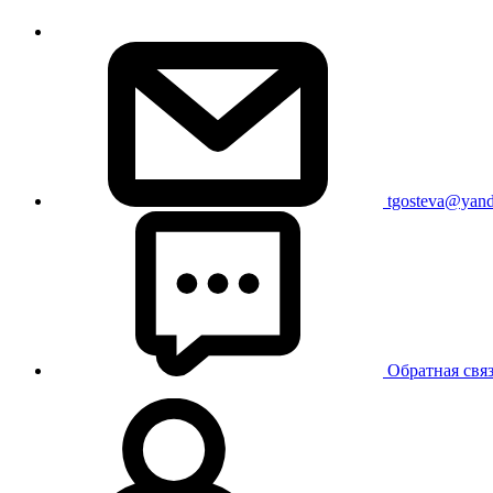
tgosteva@yand
Обратная свя