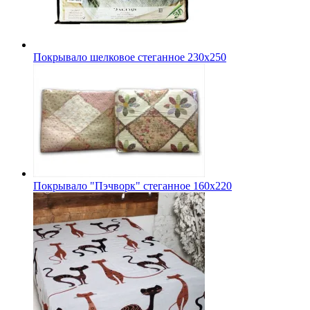
Покрывало шелковое стеганное 230х250
Покрывало "Пэчворк" стеганное 160х220