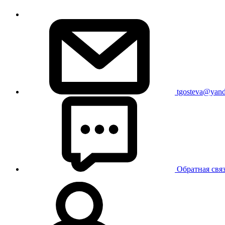
tgosteva@yand
Обратная свя