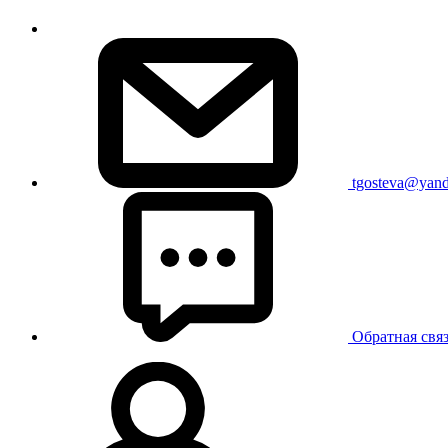
tgosteva@yand
Обратная свя