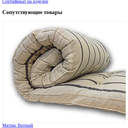
Сертификат на изделие
Сопутствующие товары
см
Матрас Ватный