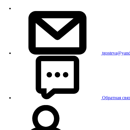
tgosteva@yand
Обратная свя