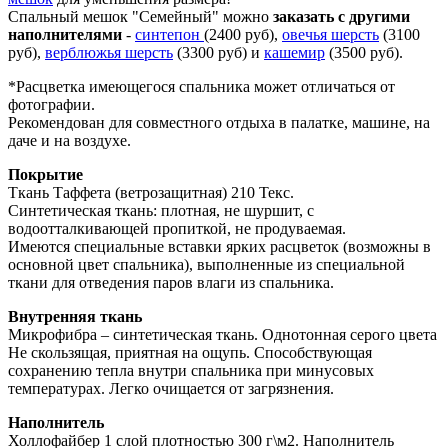
Спальный мешок "Семейный" можно
заказать с другими
наполнителями
-
синтепон
(2400 руб),
овечья шерсть
(3100
руб),
верблюжья шерсть
(3300 руб) и
кашемир
(3500 руб).
*Расцветка имеющегося спальника может отличаться от
фотографии.
Рекомендован для совместного отдыха в палатке, машине, на
даче и на воздухе.
Покрытие
Ткань Таффета (ветрозащитная) 210 Текс.
Синтетическая ткань: плотная, не шуршит, с
водоотталкивающей пропиткой, не продуваемая.
Имеются специальные вставки ярких расцветок (возможны в
основной цвет спальника), выполненные из специальной
ткани для отведения паров влаги из спальника.
Внутренняя ткань
Микрофибра – синтетическая ткань. Однотонная серого цвета
Не скользящая, приятная на ощупь. Способствующая
сохранению тепла внутри спальника при минусовых
температурах. Легко очищается от загрязнения.
Наполнитель
Холлофайбер 1 слой плотностью 300 г\м2. Наполнитель