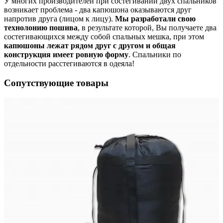
У многих производителей при состегивании двух спальников
возникает проблема - два капюшона оказываются друг
напротив друга (лицом к лицу).
Мы разработали свою
технолонию пошива
, в результате которой, Вы получаете два
состегивающихся между собой спальных мешка, при этом
капюшоны лежат рядом друг с другом и общая
конструкция имеет ровную форму
. Спальники по
отдельности расстегиваются в одеяла
!
Сопутствующие товары
к