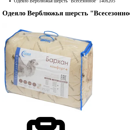
Одеяло Верблюжья шерсть "Всесезонное" 140х205
Одеяло Верблюжья шерсть "Всесезонно