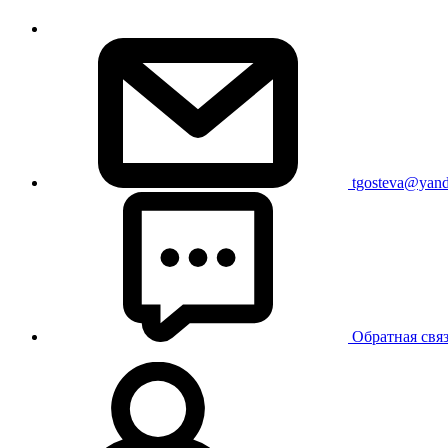
tgosteva@yand
Обратная свя