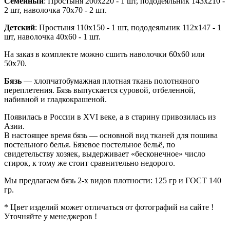
Семейный
: Простыня 200х220 - 1 шт, пододеяльник 143х210 -
2 шт, наволочка 70х70 - 2 шт.
Детский
: Простыня 110х150 - 1 шт, пододеяльник 112х147 - 1
шт, наволочка 40х60 - 1 шт.
На заказ в комплекте можно сшить наволочки 60х60 или
50х70.
Бязь
— хлопчатобумажная плотная ткань полотняного
переплетения. Бязь выпускается суровой, отбеленной,
набивной и гладкокрашеной.
Появилась в России в XVI веке, а в старину привозилась из
Азии.
В настоящее время бязь — основной вид тканей для пошива
постельного белья. Бязевое постельное бельё, по
свидетельству хозяек, выдерживает «бесконечное» число
стирок, к тому же стоит сравнительно недорого.
Мы предлагаем бязь 2-х видов плотности: 125 гр и ГОСТ 140
гр.
* Цвет изделий может отличаться от фотографий на сайте !
Уточняйте у менеджеров !