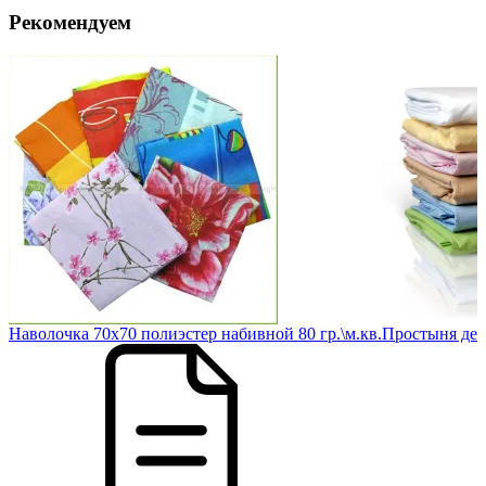
Рекомендуем
в.
Наволочка 70х70 полиэстер набивной 80 гр.\м.кв.
Простыня детс