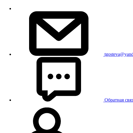
tgosteva@yand
Обратная свя