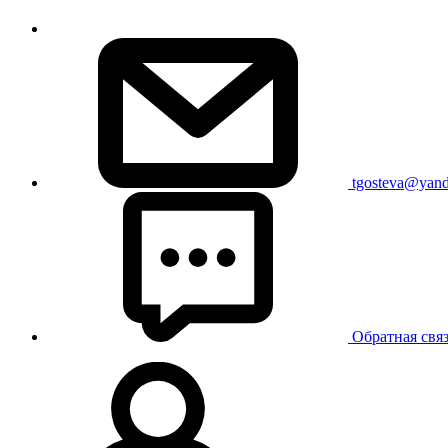
tgosteva@yand
Обратная свя