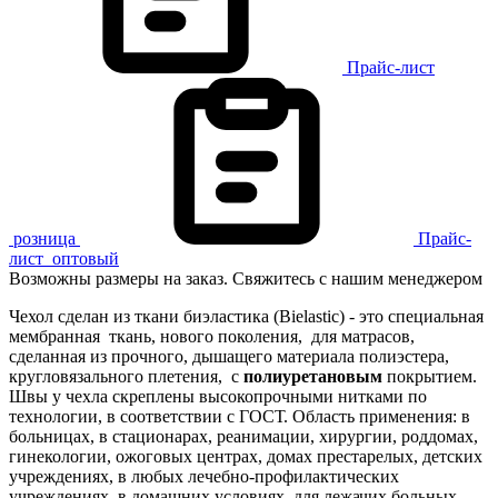
Прайс-лист
розница
Прайс-
лист
оптовый
Возможны размеры на заказ. Свяжитесь с нашим менеджером
Чехол сделан из ткани биэластика (Bielastic) - это специальная
мембранная ткань, нового поколения, для матрасов,
сделанная из прочного, дышащего материала полиэстера,
кругловязального плетения, с
полиуретановым
покрытием.
Швы у чехла скреплены высокопрочными нитками по
технологии, в соответствии с ГОСТ. Область применения: в
больницах, в стационарах, реанимации, хирургии, роддомах,
гинекологии, ожоговых центрах, домах престарелых, детских
учреждениях, в любых лечебно-профилактических
учреждениях, в домашних условиях, для лежачих больных.