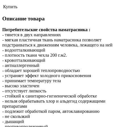
Купить
Описание товара
Потребительские свойства наматрасника :
- тянется в двух направлениях
- мягкая пластичная ткань наматрасника позволяет
подстраиваться к движениям человека, лежащего на ней
- водоотталкивающий
- плотность ткани чехла 200 г.м2.
- кровотталкивающий
- антиаллергенный
- обладает хорошей теплопроводностью
- устраняет эффект холодного прикосновения
- принимает температуру тела
- высоко эластичен
- отсутствует липкость
- стойкий к санитарно-гигиенической обработке
- нельзя обрабатывать хлор и альдегид содержащими
препаратами
- подлежит обработкой паром, автоклавированию
- не скользкий
- дышащий
- противопролежневый