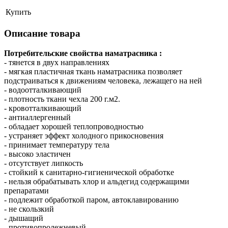
Купить
Описание товара
Потребительские свойства наматрасника :
- тянется в двух направлениях
- мягкая пластичная ткань наматрасника позволяет
подстраиваться к движениям человека, лежащего на ней
- водоотталкивающий
- плотность ткани чехла 200 г.м2.
- кровотталкивающий
- антиаллергенный
- обладает хорошей теплопроводностью
- устраняет эффект холодного прикосновения
- принимает температуру тела
- высоко эластичен
- отсутствует липкость
- стойкий к санитарно-гигиенической обработке
- нельзя обрабатывать хлор и альдегид содержащими
препаратами
- подлежит обработкой паром, автоклавированию
- не скользкий
- дышащий
- противопролежневый