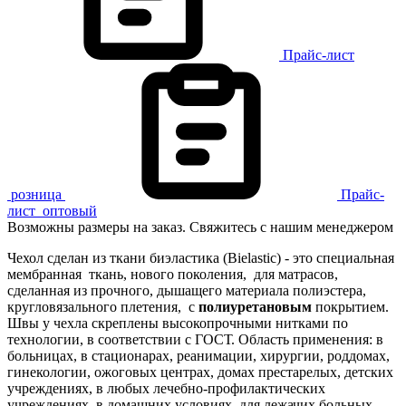
Прайс-лист
розница
Прайс-
лист
оптовый
Возможны размеры на заказ. Свяжитесь с нашим менеджером
Чехол сделан из ткани биэластика (Bielastic) - это специальная
мембранная ткань, нового поколения, для матрасов,
сделанная из прочного, дышащего материала полиэстера,
кругловязального плетения, с
полиуретановым
покрытием.
Швы у чехла скреплены высокопрочными нитками по
технологии, в соответствии с ГОСТ. Область применения: в
больницах, в стационарах, реанимации, хирургии, роддомах,
гинекологии, ожоговых центрах, домах престарелых, детских
учреждениях, в любых лечебно-профилактических
учреждениях, в домашних условиях, для лежачих больных.