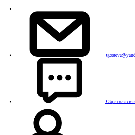
tgosteva@yand
Обратная свя