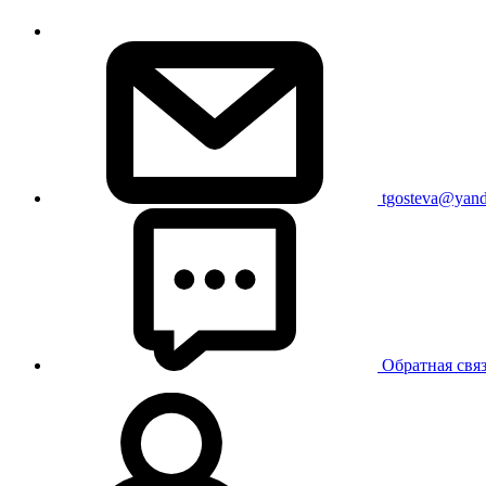
tgosteva@yand
Обратная свя