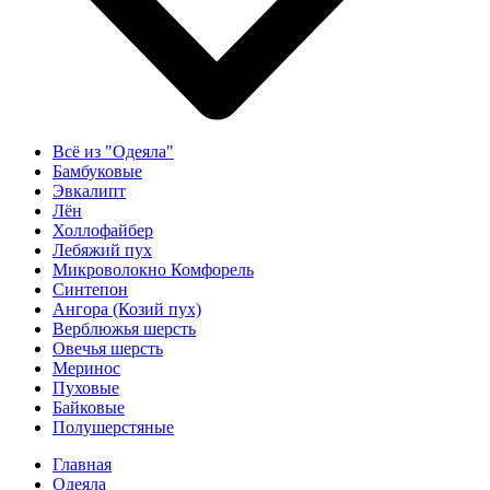
Всё из "Одеяла"
Бамбуковые
Эвкалипт
Лён
Холлофайбер
Лебяжий пух
Микроволокно Комфорель
Синтепон
Ангора (Козий пух)
Верблюжья шерсть
Овечья шерсть
Меринос
Пуховые
Байковые
Полушерстяные
Главная
Одеяла