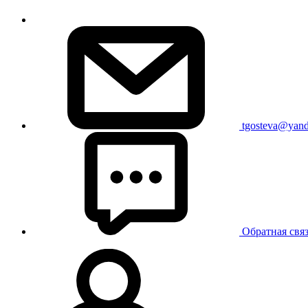
tgosteva@yand
Обратная свя