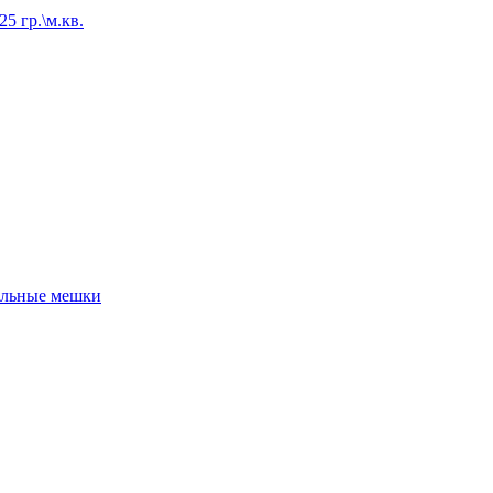
5 гр.\м.кв.
льные мешки