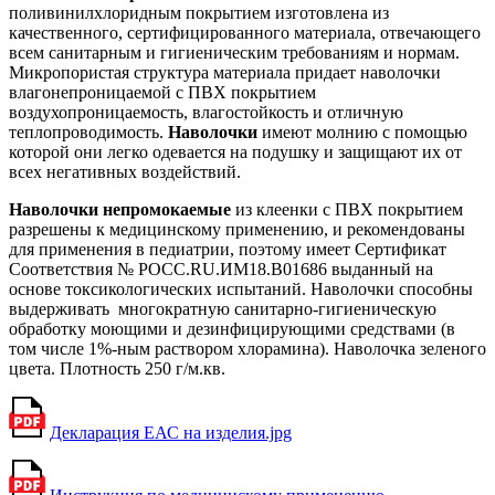
поливинилхлоридным покрытием изготовлена из
качественного, сертифицированного материала, отвечающего
всем санитарным и гигиеническим требованиям и нормам.
Микропористая структура материала придает наволочки
влагонепроницаемой с ПВХ покрытием
воздухопроницаемость, влагостойкость и отличную
теплопроводимость.
Наволочки
имеют молнию с помощью
которой они легко одевается на подушку и защищают их от
всех негативных воздействий.
Наволочки непромокаемые
из клеенки с ПВХ покрытием
разрешены к медицинскому применению, и рекомендованы
для применения в педиатрии, поэтому имеет Сертификат
Соответствия № РОСС.RU.ИМ18.В01686 выданный на
основе токсикологических испытаний. Наволочки способны
выдерживать многократную санитарно-гигиеническую
обработку моющими и дезинфицирующими средствами (в
том числе 1%-ным раствором хлорамина). Наволочка зеленого
цвета. Плотность 250 г/м.кв.
Декларация ЕАС на изделия.jpg