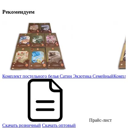
Рекомендуем
ый
Комплект постельного белья Сатин Экзотика Семейный
Компле
Прайс-лист
Скачать розничный
Скачать оптовый