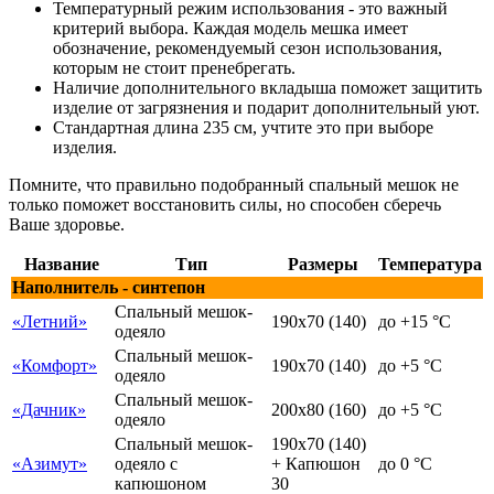
Температурный режим использования - это важный
критерий выбора. Каждая модель мешка имеет
обозначение, рекомендуемый сезон использования,
которым не стоит пренебрегать.
Наличие дополнительного вкладыша поможет защитить
изделие от загрязнения и подарит дополнительный уют.
Стандартная длина 235 см, учтите это при выборе
изделия.
Помните, что правильно подобранный спальный мешок не
только поможет восстановить силы, но способен сберечь
Ваше здоровье.
Название
Тип
Размеры
Температура
Наполнитель - синтепон
Спальный мешок-
«Летний»
190х70 (140)
до +15 °C
одеяло
Спальный мешок-
«Комфорт»
190х70 (140)
до +5 °C
одеяло
Спальный мешок-
«Дачник»
200х80 (160)
до +5 °C
одеяло
Спальный мешок-
190х70 (140)
«Азимут»
одеяло с
+ Капюшон
до 0 °C
капюшоном
30